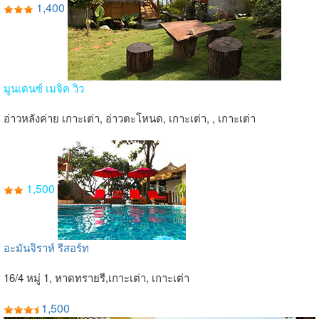
1,400
มูนเดนซ์ เมจิค วิว
อ่าวหลังค่าย เกาะเต่า, อ่าวตะโหนด, เกาะเต่า, , เกาะเต่า
1,500
อะมันจิราห์ รีสอร์ท
16/4 หมู่ 1, หาดทรายรี,เกาะเต่า, เกาะเต่า
1,500