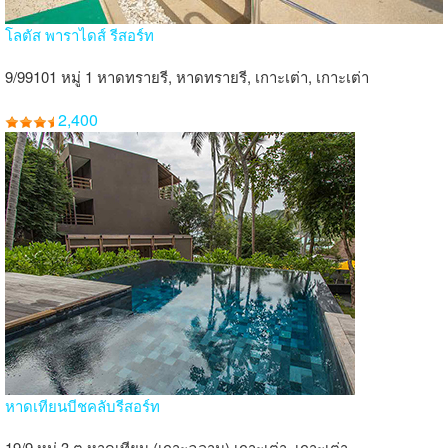
โลตัส พาราไดส์ รีสอร์ท
9/99101 หมู่ 1 หาดทรายรี, หาดทรายรี, เกาะเต่า, เกาะเต่า
2,400
หาดเทียนบีชคลับรีสอร์ท
19/9 หมู่ 3 ต.หาดเทียน (เกาะฉลาม) เกาะเต่า, เกาะเต่า