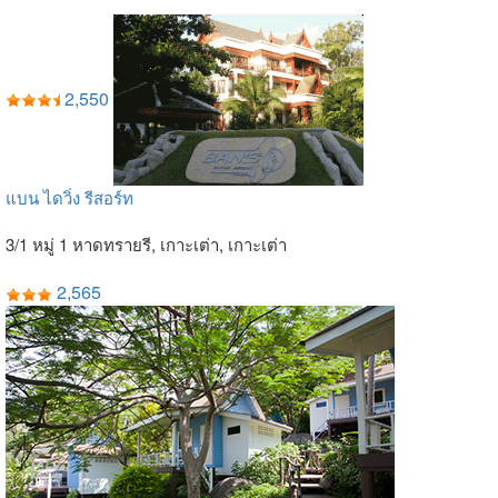
2,550
แบน ไดวิ่ง รีสอร์ท
3/1 หมู่ 1 หาดทรายรี, เกาะเต่า, เกาะเต่า
2,565