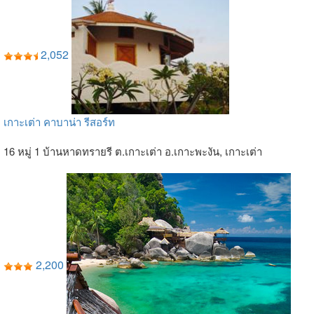
2,052
เกาะเต่า คาบาน่า รีสอร์ท
16 หมู่ 1 บ้านหาดทรายรี ต.เกาะเต่า อ.เกาะพะงัน, เกาะเต่า
2,200