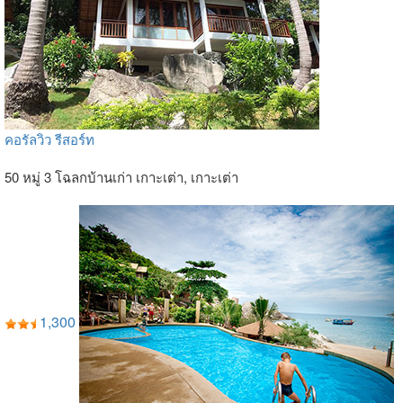
คอรัลวิว รีสอร์ท
50 หมู่ 3 โฉลกบ้านเก่า เกาะเต่า, เกาะเต่า
1,300