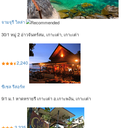
จามจุรี วิลล่า
30/1 หมู่ 2 อ่าวจันทร์สม, เกาะเต่า, เกาะเต่า
2,240
ซีเชล รีสอร์ท
9/1 ม.1 หาดทรายรี เกาะเต่า อ.เกาะพงัน, เกาะเต่า
2,335